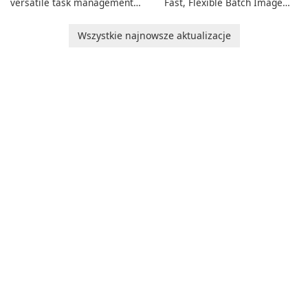
versatile task management
Fast, Flexible Batch Image
tool designed to help
Converter for Windows,
individuals and teams
macOS and Linux XnConvert
Wszystkie najnowsze aktualizacje
organize their work and
is a polished, cross-platform
increase productivity.
batch image processor from
XnSoft that balances depth
and simplicity.