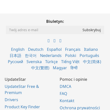
Biuletyn:
English
Deutsch
Español
Français
Italiano
日本語
한국어
Nederlands
Polski
Português
Русский
Svenska
Türkçe
Tiếng Việt
中文(简体)
中文(繁體)
Magyar
हिन्दी
UpdateStar
Pomoc i opinie
UpdateStar Free &
DMCA
Premium
FAQ
Drivers
Kontakt
Product Key Finder
Ochrona prywatności