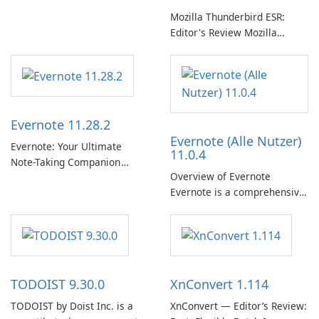
muzykę za pomocą Spotify.
Mozilla Thunderbird ESR:
Editor's Review Mozilla
Thunderbird ESR (Extended
Support Release) is the long-
term support channel of the
Thunderbird desktop email
client designed for
Evernote 11.28.2
organizations and users who
Evernote (Alle Nutzer)
need predictable …
Evernote: Your Ultimate
11.0.4
Note-Taking Companion
Overview of Evernote
Evernote, developed by
Evernote is a comprehensive
EverNote Corp., is a versatile
note-taking and organization
note-taking application that
software designed to help
helps users capture ideas,
users capture, organize, and
organize to-do lists, and keep
access information across
track of important
multiple devices.
information.
TODOIST 9.30.0
XnConvert 1.114
TODOIST by Doist Inc. is a
XnConvert — Editor’s Review: