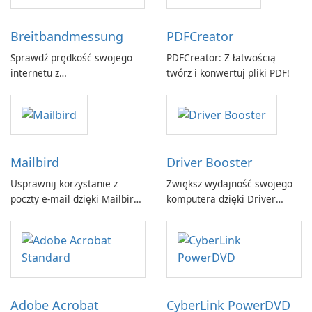
Breitbandmessung
PDFCreator
Sprawdź prędkość swojego
PDFCreator: Z łatwością
internetu z
twórz i konwertuj pliki PDF!
Breitbandmessung by zafaco
GmbH!
Mailbird
Driver Booster
Usprawnij korzystanie z
Zwiększ wydajność swojego
poczty e-mail dzięki Mailbird
komputera dzięki Driver
by Maryssael.
Booster firmy IObit
Adobe Acrobat
CyberLink PowerDVD